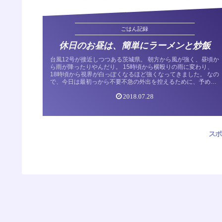
ごはん記録
休日のお昼は、簡単にラーメンと炒飯
台風12号が接近しつつある茨城県。 朝方から風が強く、昼頃か
ら雨が降ったりやんだり。 15時頃から横殴りの雨に変わり、
18時頃から視界が白っぽくなるほど強くなってきました。 なの
で、今日は最初っから不要不急の外出を控えるために、予め買
ってお...
2018.07.28
スポ