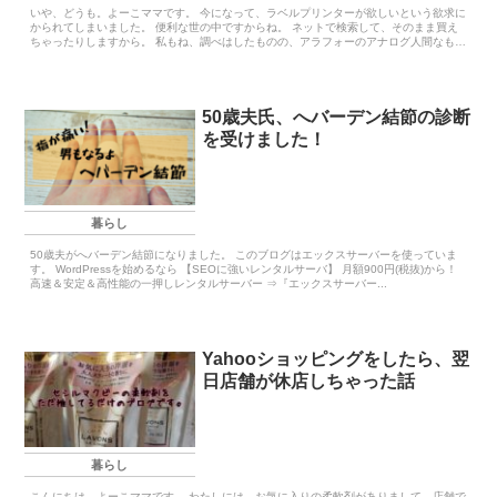
いや、どうも。よーこママです。 今になって、ラベルプリンターが欲しいという欲求に
かられてしまいました。 便利な世の中ですからね。 ネットで検索して、そのまま買え
ちゃったりしますから。 私もね、調べはしたものの、アラフォーのアナログ人間なも
ん...
50歳夫氏、へバーデン結節の診断
を受けました！
暮らし
50歳夫がへバーデン結節になりました。 このブログはエックスサーバーを使っていま
す。 WordPressを始めるなら 【SEOに強いレンタルサーバ】 月額900円(税抜)から！
高速＆安定＆高性能の一押しレンタルサーバー ⇒『エックスサーバー...
Yahooショッピングをしたら、翌
日店舗が休店しちゃった話
暮らし
こんにちは。よーこママです。 わたしには、お気に入りの柔軟剤がありまして、店舗で