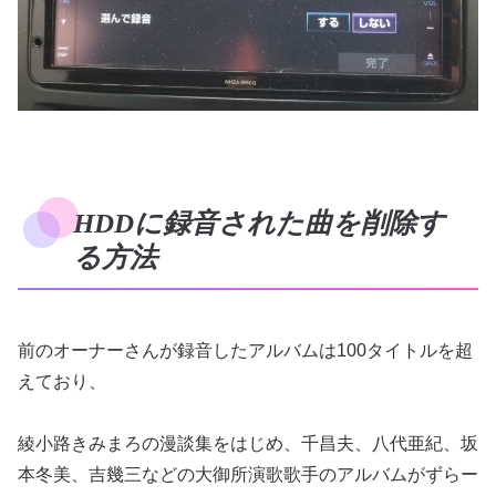
HDDに録音された曲を削除す
る方法
前のオーナーさんが録音したアルバムは100タイトルを超
えており、
綾小路きみまろの漫談集をはじめ、千昌夫、八代亜紀、坂
本冬美、吉幾三などの大御所演歌歌手のアルバムがずらー