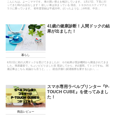
こんにちは。よーこママです。 車の買い替えを検討しています。 1月17日、下見に行
ってきた時のお話をします！ 欲しい車は決まっている 現在、トヨタのエスティマアエ
ラスに乗っています。 初年度登録は平成20年。(だったような…) 8年前、中古...
41歳の健康診断！人間ドックの結
果が出ました！
暮らし
8月2日に初の人間ドックを受けてきましたが、その結果が受診機関から郵送されてきま
した。簡易書留で。ちょいビビりました笑 受診してから、約2週間。てトコですね。 関
連記事はこちら 結論から言うと。。。 総合評価C (経過観察を要する) はい。...
スマホ専用ラベルプリンター『P-
TOUCH CUBE』を使ってみまし
た！
商品レビュー