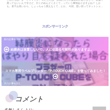
買ってもいいんですけど、行くのめんどくさくて…っていう事情ありますよね？ しか
も。若干お高いから、しょっちゅう買えなくて…とか。 今回、思い切ってネットショッ
ピ...
スポンサーリンク
結膜炎は放置しないで。人に伝染る可能性がありますよ。
スマホ専用ラベルプリンター『P-TOUCH CUBE』を使ってみました！
コメント
名無しさん
より: