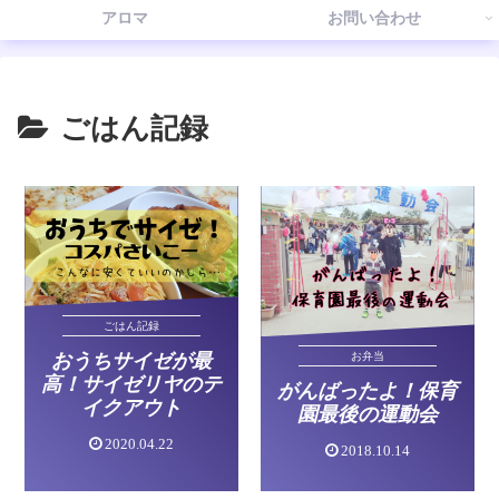
アロマ
お問い合わせ
ごはん記録
ごはん記録
おうちサイゼが最
お弁当
高！サイゼリヤのテ
がんばったよ！保育
イクアウト
園最後の運動会
2020.04.22
2018.10.14