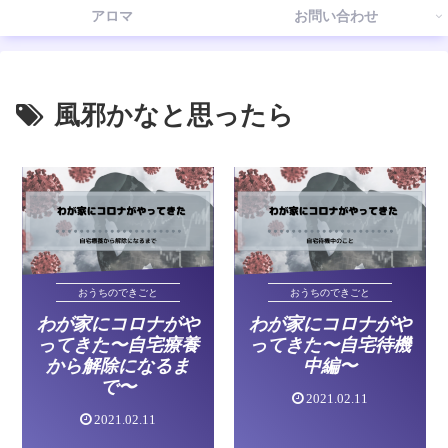
アロマ
お問い合わせ
風邪かなと思ったら
おうちのできごと
おうちのできごと
わが家にコロナがや
わが家にコロナがや
ってきた〜自宅療養
ってきた〜自宅待機
から解除になるま
中編〜
で〜
2021.02.11
2021.02.11