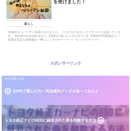
を受けました！
暮らし
50歳夫がへバーデン結節になりました。 このブログはエックスサーバーを使っていま
す。 WordPressを始めるなら 【SEOに強いレンタルサーバ】 月額900円(税抜)から！
高速＆安定＆高性能の一押しレンタルサーバー ⇒『エックスサーバー...
スポンサーリンク
100均で選んだカー用品便利グッズを使ってみたよ
トヨタ純正ナビのHDDに録音された曲を削除する方法