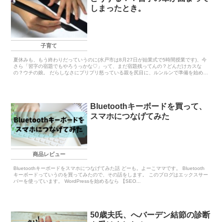
しまったとき。
子育て
夏休みも、もう終わりだっていうのに(水戸市は8月27日が始業式で5時間授業です)、今
さら「習字の宿題でもやろうっかな♡」って、まだ宿題残ってんの？どんだけカスな
の？ウチの娘。 だらしなさにプリプリ怒っている親を尻目に、ルンルンで準備を始め
る...
Bluetoothキーボードを買って、
スマホにつなげてみた
商品レビュー
Bluetoothキーボードをスマホにつなげてみた話 どーも。よーこママです。 Bluetooth
キーボードっていうのを買ってみたので、その話をします。 このブログはエックスサー
バーを使っています。 WordPressを始めるなら 【SEO...
50歳夫氏、へバーデン結節の診断