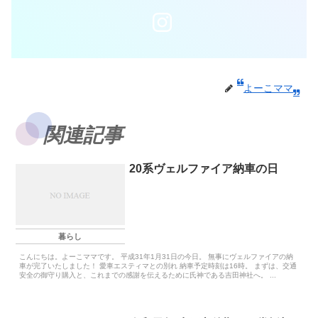
よーこママ
関連記事
20系ヴェルファイア納車の日
暮らし
こんにちは。よーこママです。 平成31年1月31日の今日。 無事にヴェルファイアの納
車が完了いたしました！ 愛車エスティマとの別れ 納車予定時刻は16時。 まずは、交通
安全の御守り購入と、これまでの感謝を伝えるために氏神である吉田神社へ。 ...