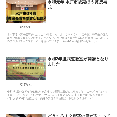
令和元年 水戸市後期ほう賞授与
式
なぎなた
水戸市ほう賞を授与されました いやどーも。よーこママです。 この度、中学生の長女
が水戸市教育長賞をいただくこととなり、水戸市ほう賞授与式にお呼ばれしました。 こ
のブログはエックスサーバーを使っています。 WordPressを始めるなら 【S...
令和2年度武道教室が開講となり
ました
なぎなた
令和2年度のなぎなた教室が2ヶ月遅れで開講の運びとなりました。 このブログはエッ
クスサーバーを使っています。 WordPressを始めるなら 【SEOに強いレンタルサー
バ】 月額900円(税抜)から！高速＆安定＆高性能の一押しレンタルサーバ...
どうする！？習字の筆が固まって