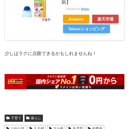
助】
created by
Rinker
Amazon
楽天市場
Yahooショッピング
少しはラクに点眼できるかもしれませんね！
子育て
暮らし
はやり目
まる福
マル福
水戸市
結膜炎