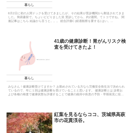
暮らし
8月2日に初の人間ドックを受けてきましたが、その結果が受診機関から郵送されてきま
した。簡易書留で。ちょいビビりました笑 受診してから、約2週間。てトコですね。 関
連記事はこちら 結論から言うと。。。 総合評価C (経過観察を要する) はい。...
41歳の健康診断！胃がんリスク検
査を受けてきたよ！
暮らし
みなさん！健康診断受けてますか？ お勤めされている方なら労働安全衛生法で決められ
ているので、年に１回は健康診断を受けていることと思います。 健康診断とは 診察お
よび各種の検査で健康状態を評価することで健康の維持や疾患の予防・早期発見に役立
て...
紅葉を見るならココ、茨城県高萩
市の花貫渓谷。