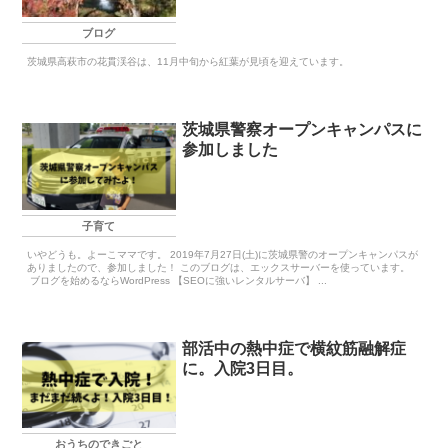
ブログ
茨城県高萩市の花貫渓谷は、11月中旬から紅葉が見頃を迎えています。
茨城県警察オープンキャンパスに
参加しました
子育て
いやどうも。よーこママです。 2019年7月27日(土)に茨城県警のオープンキャンパスが
ありましたので、参加しました！ このブログは、エックスサーバーを使っています。
ブログを始めるならWordPress 【SEOに強いレンタルサーバ】 ...
部活中の熱中症で横紋筋融解症
に。入院3日目。
おうちのできごと