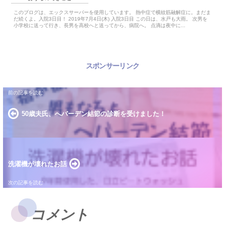
このブログは、エックスサーバーを使用しています。 熱中症で横紋筋融解症に。まだま
だ続くよ。入院3日目！ 2019年7月4日(木) 入院3日目 この日は、水戸も大雨。 次男を
小学校に送って行き、長男を高校へと送ってから、病院へ。 点滴は夜中に...
スポンサーリンク
50歳夫氏、へバーデン結節の診断を受けました！
洗濯機が壊れたお話
コメント