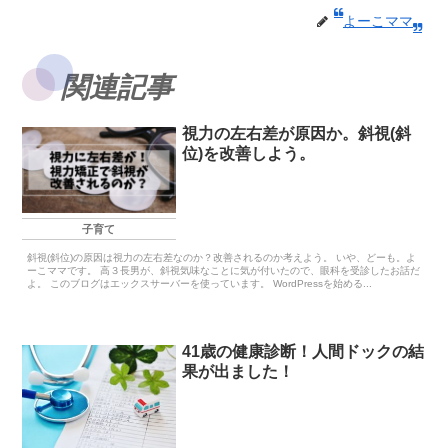
よーこママ
関連記事
視力の左右差が原因か。斜視(斜
位)を改善しよう。
子育て
斜視(斜位)の原因は視力の左右差なのか？改善されるのか考えよう。 いや、どーも。よ
ーこママです。 高３長男が、斜視気味なことに気が付いたので、眼科を受診したお話だ
よ。 このブログはエックスサーバーを使っています。 WordPressを始める...
41歳の健康診断！人間ドックの結
果が出ました！