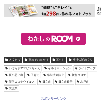
きくたび
家族でお出かけ
暮らし
神社仏閣めぐり
いばらきアマビエちゃん
イルミネーション
ライトアップ
夏の思い出
子育て
感染拡大防止
新型コロナ
新型コロナウイルス
日立市
日立市役所
水戸市
茨城県
スポンサーリンク